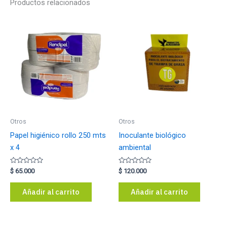
Productos relacionados
Otros
Otros
Papel higiénico rollo 250 mts
Inoculante biológico
x 4
ambiental
Valorado
Valorado
$
65.000
$
120.000
con
con
0
0
de
de
Añadir al carrito
Añadir al carrito
5
5