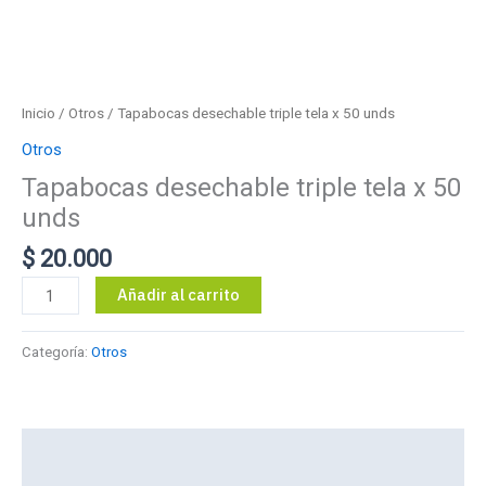
Inicio
/
Otros
/ Tapabocas desechable triple tela x 50 unds
Otros
Tapabocas desechable triple tela x 50
unds
$
20.000
Tapabocas
Añadir al carrito
desechable
triple
Categoría:
Otros
tela
x
50
unds
Descripción
cantidad