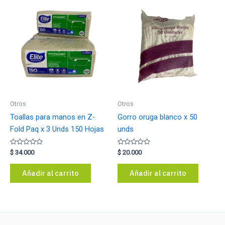
Otros
Otros
Toallas para manos en Z-
Gorro oruga blanco x 50
Fold Paq x 3 Unds 150 Hojas
unds
Valorado
Valorado
$
34.000
$
20.000
con
con
0
0
de
de
Añadir al carrito
Añadir al carrito
5
5