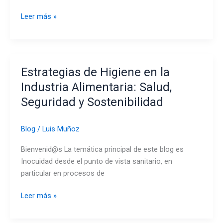
11
Leer más »
Claves
para
Reducir
Costos
Estrategias de Higiene en la
de
Industria Alimentaria: Salud,
Limpieza
Seguridad y Sostenibilidad
y
Mejorar
la
Blog
/
Luis Muñoz
Rentabilidad
Bienvenid@s La temática principal de este blog es
Inocuidad desde el punto de vista sanitario, en
particular en procesos de
Estrategias
Leer más »
de
Higiene