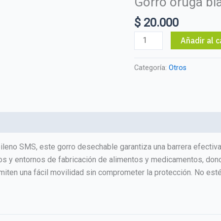
Gorro oruga bl
$
20.000
Gorro
Añadir al c
oruga
blanco
Categoría:
Otros
x
50
unds
cantidad
ileno SMS, este gorro desechable garantiza una barrera efectiva
rios y entornos de fabricación de alimentos y medicamentos, don
miten una fácil movilidad sin comprometer la protección. No esté