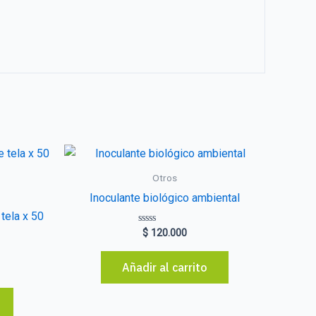
Otros
Inoculante biológico ambiental
tela x 50
Valorado
$
120.000
con
0
de
Añadir al carrito
5