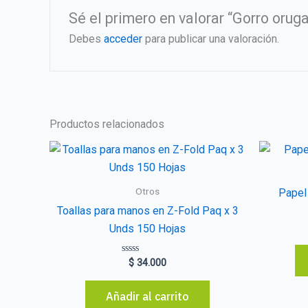
Sé el primero en valorar “Gorro orug
Debes
acceder
para publicar una valoración.
Productos relacionados
Otros
Papel 
Toallas para manos en Z-Fold Paq x 3
Unds 150 Hojas
Valorado
$
34.000
con
0
de
Añadir al carrito
5