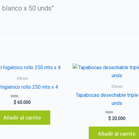
a blanco x 50 unds”
Otros
Otros
higiénico rollo 250 mts x 4
Tapabocas desechable triple 
Valorado
$
65.000
unds
con
0
de
Añadir al carrito
5
Valorado
$
20.000
con
0
de
Añadir al carrito
5