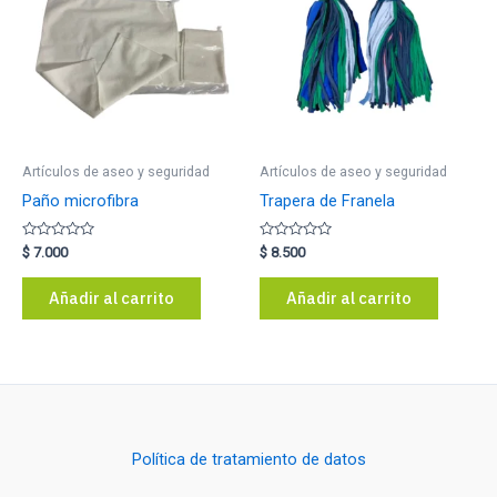
Artículos de aseo y seguridad
Artículos de aseo y seguridad
Paño microfibra
Trapera de Franela
Valorado
Valorado
$
7.000
$
8.500
con
con
0
0
de
de
Añadir al carrito
Añadir al carrito
5
5
Política de tratamiento de datos