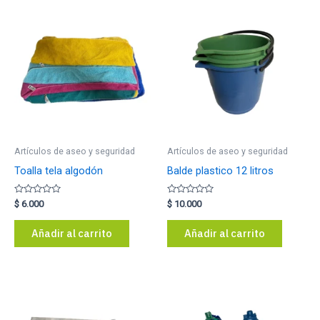
Artículos de aseo y seguridad
Artículos de aseo y seguridad
Toalla tela algodón
Balde plastico 12 litros
Valorado
Valorado
$
6.000
$
10.000
con
con
0
0
de
de
Añadir al carrito
Añadir al carrito
5
5