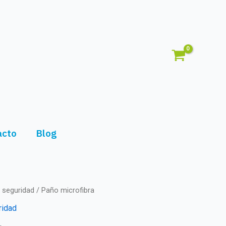
acto
Blog
y seguridad
/ Paño microfibra
ridad