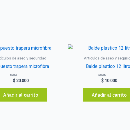
tículos de aseo y seguridad
Artículos de aseo y seguri
uesto trapera microfibra
Balde plastico 12 litr
Valorado
Valorado
$
20.000
$
10.000
con
con
0
0
de
de
Añadir al carrito
Añadir al carrito
5
5