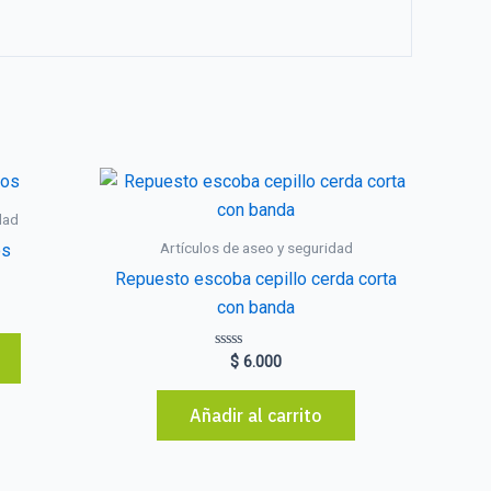
dad
Artículos de aseo y seguridad
os
Repuesto escoba cepillo cerda corta
con banda
Valorado
$
6.000
con
0
de
Añadir al carrito
5