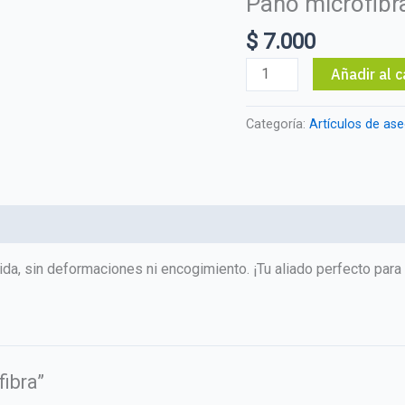
Paño microfibr
$
7.000
Paño
Añadir al c
microfibra
cantidad
Categoría:
Artículos de ase
da, sin deformaciones ni encogimiento. ¡Tu aliado perfecto para
fibra”