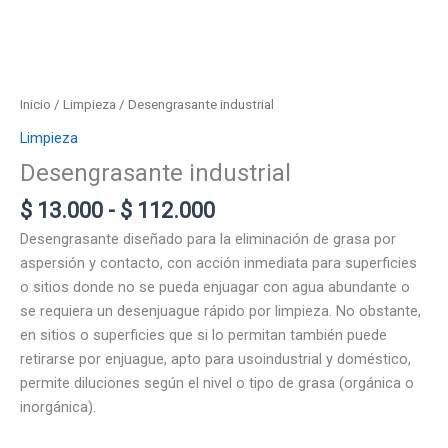
Inicio
/
Limpieza
/ Desengrasante industrial
Limpieza
Desengrasante industrial
Rango
$
13.000
-
$
112.000
de
Desengrasante diseñado para la eliminación de grasa por
precios:
aspersión y contacto, con acción inmediata para superficies
desde
o sitios donde no se pueda enjuagar con agua abundante o
$ 13.000
se requiera un desenjuague rápido por limpieza. No obstante,
hasta
en sitios o superficies que si lo permitan también puede
$ 112.000
retirarse por enjuague, apto para usoindustrial y doméstico,
permite diluciones según el nivel o tipo de grasa (orgánica o
inorgánica).