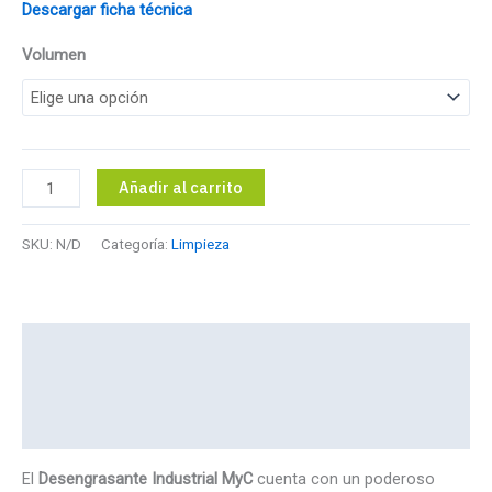
Descargar ficha técnica
Volumen
Desengrasante
Añadir al carrito
industrial
cantidad
SKU:
N/D
Categoría:
Limpieza
Descripción
Información adicional
Valoraciones (0)
El
Desengrasante Industrial MyC
cuenta con un poderoso