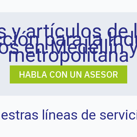
 y artículos de 
ción para la Ind
os en Medellín y
metropolitana
HABLA CON UN ASESOR
estras líneas de servic